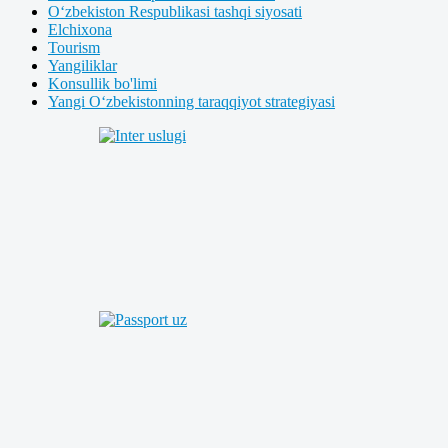
O‘zbekiston Respublikasi tashqi siyosati
Elchixona
Tourism
Yangiliklar
Konsullik bo'limi
Yangi O‘zbekistonning taraqqiyot strategiyasi