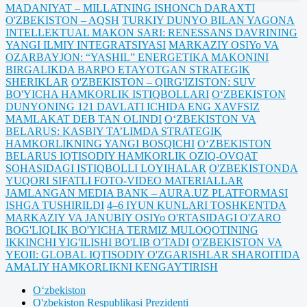
MADANIYAT – MILLATNING ISHONCh DARAXTI
O'ZBEKISTON – AQSH
TURKIY DUNYO BILAN YAGONA
INTELLEKTUAL MAKON SARI: RENESSANS DAVRINING
YANGI ILMIY INTEGRATSIYASI
MARKAZIY OSIYo VA
OZARBAYJON: “YASHIL” ENERGETIKA MAKONINI
BIRGALIKDA BARPO ETAYOTGAN STRATEGIK
SHERIKLAR
O'ZBEKISTON – QIRG'IZISTON: SUV
BO'YICHA HAMKORLIK ISTIQBOLLARI
O‘ZBEKISTON
DUNYONING 121 DAVLATI ICHIDA ENG XAVFSIZ
MAMLAKAT DEB TAN OLINDI
O‘ZBEKISTON VA
BELARUS: KASBIY TA’LIMDA STRATEGIK
HAMKORLIKNING YANGI BOSQICHI
O‘ZBEKISTON
BELARUS IQTISODIY HAMKORLIK OZIQ-OVQAT
SOHASIDAGI ISTIQBOLLI LOYIHALAR
O'ZBEKISTONDA
YUQORI SIFATLI FOTO-VIDEO MATERIALLAR
JAMLANGAN MEDIA BANK – AURA.UZ PLATFORMASI
ISHGA TUSHIRILDI
4–6 IYUN KUNLARI TOSHKENTDA
MARKAZIY VA JANUBIY OSIYo O'RTASIDAGI O'ZARO
BOG'LIQLIK BO'YICHA TERMIZ MULOQOTINING
IKKINCHI YIG'ILISHI BO'LIB O'TADI
O'ZBEKISTON VA
YEOII: GLOBAL IQTISODIY O'ZGARISHLAR SHAROITIDA
AMALIY HAMKORLIKNI KENGAYTIRISH
Oʻzbekiston
O'zbekiston Respublikasi Prezidenti