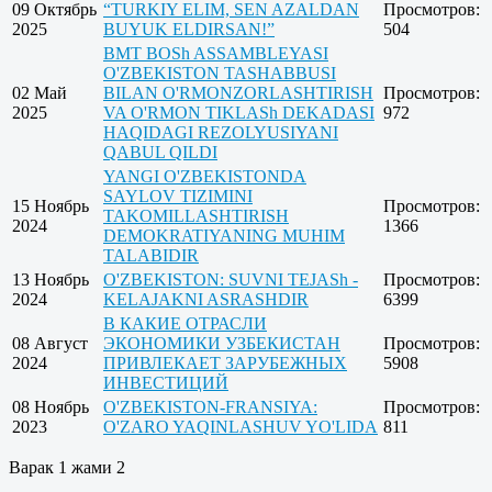
09 Октябрь
“TURKIY ELIM, SEN AZALDAN
Просмотров:
2025
BUYUK ELDIRSAN!”
504
BMT BOSh ASSAMBLEYASI
O'ZBEKISTON TASHABBUSI
02 Май
BILAN O'RMONZORLASHTIRISH
Просмотров:
2025
VA O'RMON TIKLASh DEKADASI
972
HAQIDAGI REZOLYUSIYANI
QABUL QILDI
YANGI O'ZBEKISTONDA
SAYLOV TIZIMINI
15 Ноябрь
Просмотров:
TAKOMILLASHTIRISH
2024
1366
DEMOKRATIYANING MUHIM
TALABIDIR
13 Ноябрь
O'ZBEKISTON: SUVNI TEJASh -
Просмотров:
2024
KELAJAKNI ASRASHDIR
6399
В КАКИЕ ОТРАСЛИ
08 Август
ЭКОНОМИКИ УЗБЕКИСТАН
Просмотров:
2024
ПРИВЛЕКАЕТ ЗАРУБЕЖНЫХ
5908
ИНВЕСТИЦИЙ
08 Ноябрь
O'ZBEKISTON-FRANSIYA:
Просмотров:
2023
O'ZARO YAQINLASHUV YO'LIDA
811
Варак 1 жами 2