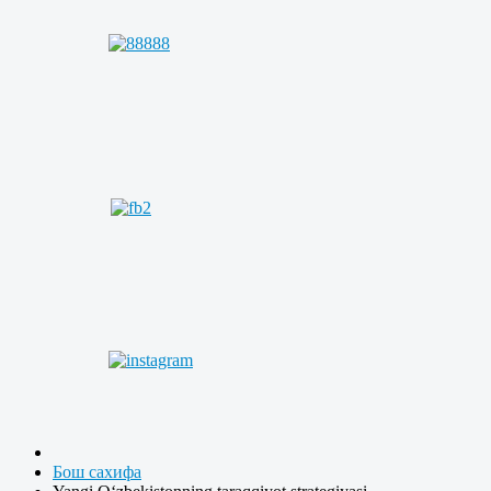
Бош сахифа