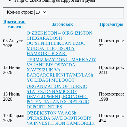
Yangi O‘zbekistonning taraqqiyot strategiyasi
Кол-во строк:
Яратилган
Заголовок
Просмотры
санаси
O‘ZBEKISTON – QIRG‘IZISTON:
CHEGARADOSH
03 Август
Просмотров:
QO‘SHNICHILIKDAN UZOQ
2026
22
MUDDATLI IQTISODIY
HAMKORLIK SARI
TERMIZ MAYDONI – MARKAZIY
VA JANUBIY OSIYODA
13 Июнь
Просмотров:
XAVFSIZLIK VA
2026
2411
BARQARORLIKNI TA'MINLASh
YO'LIDAGI MULOQOT
ORGANIZATION OF TURKIC
STATES: DYNAMICS OF
13 Июнь
Просмотров:
DEVELOPMENT, ECONOMIC
2026
1998
POTENTIAL AND STRATEGIC
OPPORTUNITIES
O'ZBEKISTON VA AQSh
19 Февраль
Просмотров:
O'RTASIDA SAVDO-IQTISODIY
2026
454
VA INVESTITSION HAMKORLIK