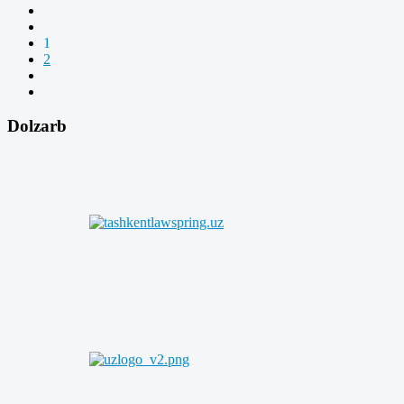
1
2
Dolzarb