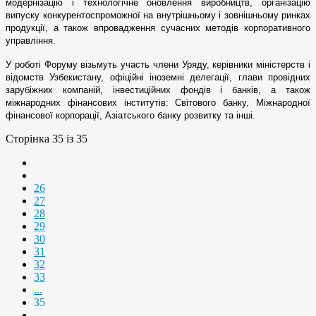
модернізацію і технологічне оновлення виробництв, організацію
випуску конкурентоспроможної на внутрішньому і зовнішньому ринках
продукції, а також впровадження сучасних методів корпоративного
управління.
У роботі Форуму візьмуть участь члени Уряду, керівники міністерств і
відомств Узбекистану, офіційні іноземні делегації, глави провідних
зарубіжних компаній, інвестиційних фондів і банків, а також
міжнародних фінансових інститутів: Світового банку, Міжнародної
фінансової корпорації, Азіатського банку розвитку та інші.
Сторінка 35 із 35
26
27
28
29
30
31
32
33
...
35