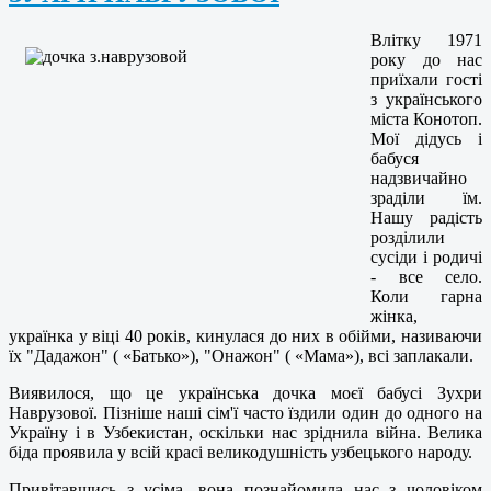
Влітку 1971
року до нас
приїхали гості
з українського
міста Конотоп.
Мої дідусь і
бабуся
надзвичайно
зраділи їм.
Нашу радість
розділили
сусіди і родичі
- все село.
Коли гарна
жінка,
українка у віці 40 років, кинулася до них в обійми, називаючи
їх "Дадажон" ( «Батько»), "Онажон" ( «Мама»), всі заплакали.
Виявилося, що це українська дочка моєї бабусі Зухри
Наврузової. Пізніше наші сім'ї часто їздили один до одного на
Україну і в Узбекистан, оскільки нас зріднила війна. Велика
біда проявила у всій красі великодушність узбецького народу.
Привітавшись з усіма, вона познайомила нас з чоловіком