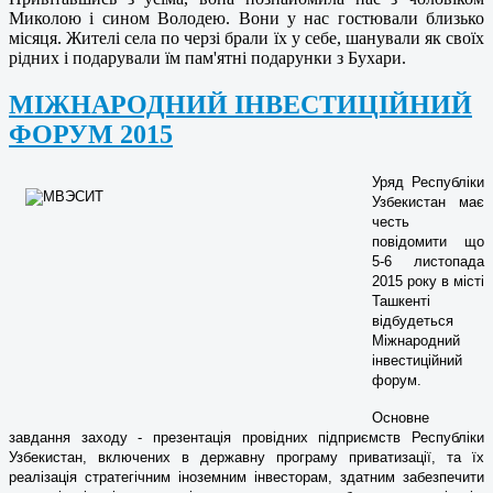
Миколою і сином Володею. Вони у нас гостювали близько
місяця. Жителі села по черзі брали їх у себе, шанували як своїх
рідних і подарували їм пам'ятні подарунки з Бухари.
МІЖНАРОДНИЙ ІНВЕСТИЦІЙНИЙ
ФОРУМ 2015
Уряд Республіки
Узбекистан має
честь
повідомити що
5-6 листопада
2015 року в місті
Ташкенті
відбудеться
Міжнародний
інвестиційний
форум.
Основне
завдання заходу - презентація провідних підприємств Республіки
Узбекистан, включених в державну програму приватизації, та їх
реалізація стратегічним іноземним інвесторам, здатним забезпечити