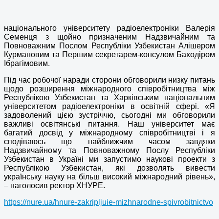
національного університету радіоелектроніки Валерія
Семенця з щойно призначеним Надзвичайним та
Повноважним Послом Республіки Узбекистан Алішером
Курмановим та Першим секретарем-консулом Баходіром
Ібрагімовим.
Під час робочої наради сторони обговорили низку питань
щодо розширення міжнародного співробітництва між
Республікою Узбекистан та Харківським національним
університетом радіоелектроніки в освітній сфері. «Я
задоволений цією зустріччю, сьогодні ми обговорили
важливі освітянські питання. Наш університет має
багатий досвід у міжнародному співробітництві і я
сподіваюсь що найближчим часом завдяки
Надзвичайному та Повноважному Послу Республіки
Узбекистан в Україні ми запустимо наукові проекти з
Республікою Узбекистан, які дозволять вивести
українську науку на більш високий міжнародний рівень»,
– наголосив ректор ХНУРЕ.
https://nure.ua/hnure-zakripljuie-mizhnarodne-spivrobitnictvo