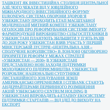
ТАШКЕНТ ЯК ІНВЕСТИЦІЙНА СТОЛИЦЯ ЦЕНТРАЛЬНОЇ
АЗІЇ: ЧОГО ЧЕКАТИ ВІД V ЮВІЛЕЙНОГО
МІЖНАРОДНОГО ІНВЕСТИЦІЙНОГО ФОРУМУ
EURONEWS: СИСТЕМА ОХОРОНИ ЗДОРОВ’Я
УЗБЕКИСТАНУ ПРОХОДИТЬ ЕТАП МАСШТАБНОЇ
МОДЕРНІЗАЦІЇ
МИТНИЙ КОМІТЕТ УЗБЕКИСТАНУ
ОГОЛОСИВ ПРО РЕФОРМУВАННЯ СИСТЕМИ ІМПОРТУ
ФАРМПРОДУКЦІЇ
ВИРОБНИЦТВО СІЛЬГОСПТЕХНІКИ В
УЗБЕКИСТАНІ ПЛАНУЮТЬ ЗБІЛЬШИТИ У П’ЯТЬ РАЗІВ
ДО 2028 РОКУ
УЗБЕКИСТАН ВЗЯВ УЧАСТЬ У ПЕРШІЙ
МІНІСТЕРСЬКІЙ ЗУСТРІЧІ «ЦЕНТРАЛЬНА АЗІЯ –
СПОЛУЧЕНЕ КОРОЛІВСТВО» В ЛОНДОНІ
ОБГОВОРЕНО
ПРІОРИТЕТИ РЕФОРМ У МЕЖАХ СТРАТЕГІЇ
«УЗБЕКИСТАН — 2030»
В УЗБЕКИСТАНІ
ПРЕДСТАВЛЕНО НОВІ ЗАХОДИ ПІДТРИМКИ
МОЛОДІЖНОГО ПІДПРИЄМНИЦТВА
УЗБЕКИСТАН
РОЗРОБЛЯЄ НАЦІОНАЛЬНІ СУПУТНИКИ
ДИСТАНЦІЙНОГО ЗОНДУВАННЯ ЗЕМЛІ
АМЕРИКАНСЬКІ OPPENHEIMER І CITIBANK СТАНУТЬ
АНДЕРРАЙТЕРАМИ ПЕРВИННОГО РОЗМІЩЕННЯ
АКЦІЙ УЗБЕКСЬКОГО CENTRUM HOLDING
В
УЗБЕКИСТАНІ ВПРОВАДЯТЬ 4-ЕТАПНУ ЕКОСИСТЕМУ
ПІДТРИМКИ СТАРТАПІВ — ВІД ІДЕЇ ДО ВИХОДУ НА
ЕКСПОРТ