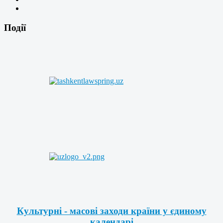
Події
Культурні - масові заходи країни у єдиному
календарі