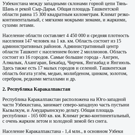
Узбекистана между западными склонами горной цепи Тянь-
Шань и рекой Сыр-Дарья. Общая площадь Ташкентской
области равна 15 300 квадратным километрам. Климат резко-
континентальный, с мягкими мокрыми зимами, и жаркими,
сухими летами.
Население области составляет 4 450 000 и средняя плотность
населения 147 человек на 1 кв. км. Область состоит из 15
административных районов. Административный центр
области Ташкент с населением более 2 миллионов. Область
состоит из 16 городов. Самые большие города - Ангрен,
Алмалык, Ахангаран, Бекабад, Чирчик, Янгиабад и Янгиюль.
Здесь также есть 17 малых городов и селений. Ташкентская
область богата углём, медью, молибденом, цинком, золотом,
серебром, редкими металлами и др.
2. Республика Каракалпакстан
Республика Каракалпакстан расположена на Юго-западной
части Узбекистана, занимает северо-западную часть пустыни
Кызылкум, и Амударьинскую дельту. Общая площадь
республики - 165 600 кв. км. Климат резко-континентальный,
с очень жарким летом и холодной зимой без снега.
Население Каракалпакстана - 1,4 млн., в основном Узбеки