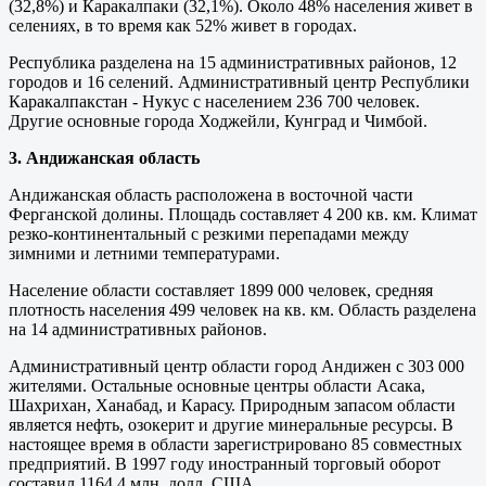
(32,8%) и Каракалпаки (32,1%). Около 48% населения живет в
селениях, в то время как 52% живет в городах.
Республика разделена на 15 административных районов, 12
городов и 16 селений. Административный центр Республики
Каракалпакстан - Нукус с населением 236 700 человек.
Другие основные города Ходжейли, Кунград и Чимбой.
3. Андижанская область
Андижанская область расположена в восточной части
Ферганской долины. Площадь составляет 4 200 кв. км. Климат
резко-континентальный с резкими перепадами между
зимними и летними температурами.
Население области составляет 1899 000 человек, средняя
плотность населения 499 человек на кв. км. Область разделена
на 14 административных районов.
Административный центр области город Андижен с 303 000
жителями. Остальные основные центры области Асака,
Шахрихан, Ханабад, и Карасу. Природным запасом области
является нефть, озокерит и другие минеральные ресурсы. В
настоящее время в области зарегистрировано 85 совместных
предприятий. В 1997 году иностранный торговый оборот
составил 1164,4 млн. долл. США.