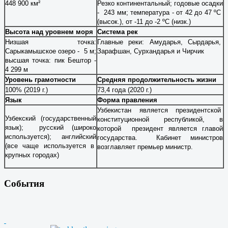
448 900 км²
Резко континентальный; годовые осадки
- 243 мм; температура - от 42 до 47 ºC
(высок.), от -11 до -2 ºC (низк.)
Высота над уровнем моря
Система рек
Низшая точка:
Главные реки: Амударья, Сырдарья,
Сарыкамышское озеро - 5 м;
Зарафшан, Сурхандарья и Чирчик
высшая точка: пик Бештор -
4 299 м
Уровень грамотности
Средняя продолжительность жизни
100% (2019 г.)
73,4 года (2020 г.)
Язык
Форма правления
Узбекистан является президентской
Узбекский (государственный
конституционной республикой, в
язык); русский (широко
которой президент является главой
используется);
английский
государства. Кабинет министров
(все чаще используется в
возглавляет премьер министр.
крупных городах)
События