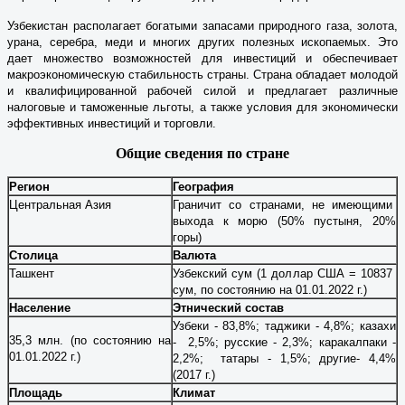
Узбекистан располагает богатыми запасами природного газа, золота,
урана, серебра, меди и многих других полезных ископаемых. Это
дает множество возможностей для инвестиций и обеспечивает
макроэкономическую стабильность страны. Страна обладает молодой
и квалифицированной рабочей силой и предлагает различные
налоговые и таможенные льготы, а также условия для экономически
эффективных инвестиций и торговли.
Общие сведения по стране
Регион
География
Центральная Азия
Граничит со странами, не имеющими
выхода к морю (50% пустыня, 20%
горы)
Столица
Валюта
Ташкент
Узбекский сум (1 доллар США = 10837
сум, по состоянию на 01.01.2022 г.)
Население
Этнический состав
Узбеки - 83,8%; таджики - 4,8%; казахи
35,3 млн.
(по состоянию на
- 2,5%; русские - 2,3%; каракалпаки -
01.01.2022 г.)
2,2%; татары - 1,5%; другие- 4,4%
(2017 г.)
Площадь
Климат