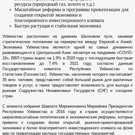
ресурсы (природный газ, золото и т.д.)
Масштабные реформы и программы приватизации для
создания открытой экономики и
благоприятного инвестиционного климата
Быстро растущая и стабильная экономика
Узбекистан расположен на древнем Шелковом пути, занимая
стратегическое положение на перекрестке между Европой и Азией.
Экономика Узбекистана является одной из самых динамично
развивающихся в Центральной Азии: несмотря на пандемию «COVID-
19», ВВП страны вырос на 1,9% в 2020 году с последующим быстрым
восстановлением до 7,4% в 2021 году, согласно данным
Государственного комитета Республики Узбекистан по
статистике (Госкомстат). Узбекистан, население которого насчитывает
35 млн. человек, представляет собой большой рынок для различных
товаров и услуг, а также предоставляет возможность для выхода к
рынкам Содружества Независимых Государств (СНГ) и соседних
стран.
С момента избрания Шавката Миромоновича Мирзиёева Президентом
Республики Узбекистан в 2016 году в стране осуществляются
широкомасштабные политические и экономические реформы, которые
привели к созданию более открытой, рыночно-ориентированной
экономики и более благоприятного инвестиционного климата на фоне
мер по приватизации крупных государственных предприятий.