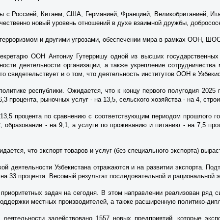
ы с Россией, Китаем, США, Германией, Францией, Великобританией, Ита
чественно новый уровень отношений в духе взаимной дружбы, добрососе
с терроризмом и другими угрозами, обеспечении мира в рамках ООН, ШОС
екретарю ООН Антониу Гутерришу одной из высших государственных 
ности деятельности организации, а также укрепление сотрудничества
то свидетельствует и о том, что деятельность институтов ООН в Узбек
политике республики. Ожидается, что к концу первого полугодия 2025 
 процента, рыночных услуг - на 13,5, сельского хозяйства - на 4, строи
13,5 процента по сравнению с соответствующим периодом прошлого год
9,2, образование - на 9,1, а услуги по проживанию и питанию - на 7,5 п
ается, что экспорт товаров и услуг (без специального экспорта) вырас
й деятельности Узбекистана отражаются и на развитии экспорта. Подтв
на 33 процента. Весомый результат последовательной и рациональной э
з приоритетных задач на сегодня. В этом направлении реализован ряд 
поддержки местных производителей, а также расширенную политико-дип
й деятельности задействовано 1557 новых предприятий, которые эксп