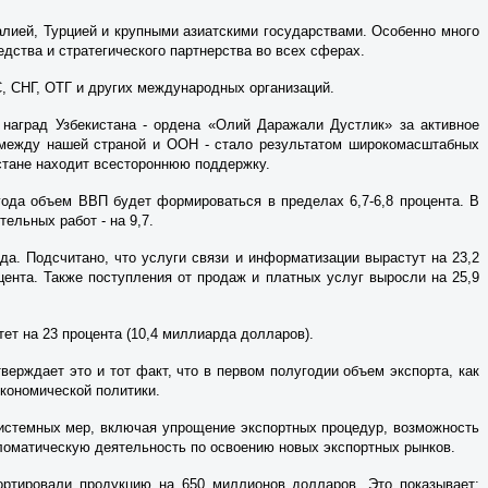
лией, Турцией и крупными азиатскими государствами. Особенно много
дства и стратегического партнерства во всех сферах.
, СНГ, ОТГ и других международных организаций.
наград Узбекистана - ордена «Олий Даражали Дустлик» за активное
 между нашей страной и ООН - стало результатом широкомасштабных
истане находит всестороннюю поддержку.
года объем ВВП будет формироваться в пределах 6,7-6,8 процента. В
тельных работ - на 9,7.
а. Подсчитано, что услуги связи и информатизации вырастут на 23,2
роцента. Также поступления от продаж и платных услуг выросли на 25,9
тет на 23 процента (10,4 миллиарда долларов).
ерждает это и тот факт, что в первом полугодии объем экспорта, как
кономической политики.
системных мер, включая упрощение экспортных процедур, возможность
ломатическую деятельность по освоению новых экспортных рынков.
ортировали продукцию на 650 миллионов долларов. Это показывает: