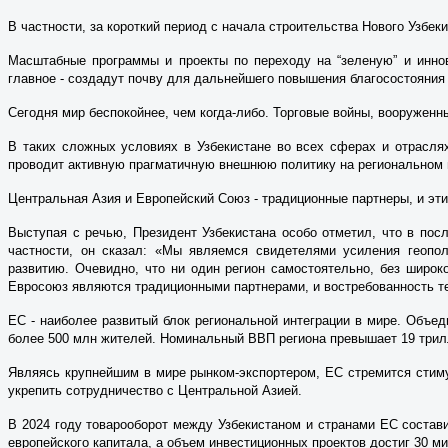
В частности, за короткий период с начала строительства Нового Узбе
Масштабные программы и проекты по переходу на “зеленую” и иннов
главное - создадут почву для дальнейшего повышения благосостояния
Сегодня мир беспокойнее, чем когда-либо. Торговые войны, вооруженн
В таких сложных условиях в Узбекистане во всех сферах и отрасля
проводит активную прагматичную внешнюю политику на региональном 
Центральная Азия и Европейский Cоюз - традиционные партнеры, и эт
Выступая с речью, Президент Узбекистана особо отметил, что в по
частности, он сказал: «Мы являемся свидетелями усиления геопол
развитию. Очевидно, что ни один регион самостоятельно, без широк
Евросоюз являются традиционными партнерами, и востребованность т
ЕС - наиболее развитый блок региональной интеграции в мире. Объе
более 500 млн жителей. Номинальный ВВП региона превышает 19 трилл
Являясь крупнейшим в мире рынком-экспортером, ЕС стремится стиму
укрепить сотрудничество с Цент­ральной Азией.
В 2024 году товарооборот между Узбекистаном и странами ЕС состави
европейского капитала, а объем инвестиционных проектов достиг 30 м