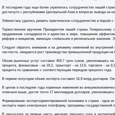
В последние годы еще более укрепилось сотрудничество нашей стран
достигнуто с республиками Центральной Азии в вопросах вывода на ка
Узбекистану удалось развить практическое сотрудничество в борьбе 
Торжественное вручение Президентом нашей страны Генеральному с
продвижение солидарности и единства в мире, повышение эффектив
реформ и инициатив, имеющих глобальное и регио­нальное значение. Э
Следует обратить внимание и на динамику изменений во внутренней 
частности, ожидается рост производства промышленной продукции на 6,3
Объем рыночных услуг составил 459,7 трлн сумов, увеличившись на 
процента, финансовые - на 18,2, транспорт - на 13,6, торговля - на 
процента по сравнению с соответствующим периодом прошлого года.
В первом полугодии объем экспорта составил 16,9 млрд долларов. Ожид
В целом в последние годы коренные изменения во внешнеэкономическо
отмечали выше, достиг почти 17 миллиардов долларов, увеличившись 
Формирование экспортоориентированной экономики в стране - одна и
экспорта через электронную платформу, программы государственной 
В результате за первые шесть месяцев текущего года в экспортно