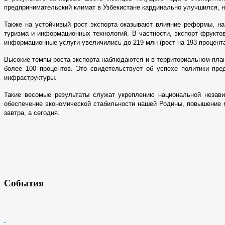
предпринимательский климат в Узбекистане кардинально улучшился, 
Также на устойчивый рост экспорта оказывают влияние реформы, н
туризма и информационных технологий. В частности, экспорт фрукто
информационные услуги увеличились до 219 млн (рост на 193 процента),
Высокие темпы роста экспорта наблюдаются и в территориальном плане.
более 100 процентов. Это свидетельствует об успехе политики пр
инфраструктуры.
Такие весомые результаты служат укреп­лению национальной незав
обеспечение экономической стабильности нашей Родины, повышение б
завт­ра, а сегодня.
События