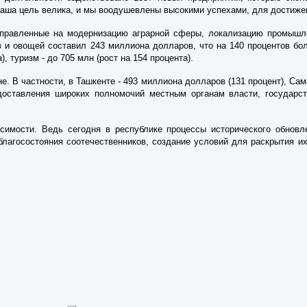
наша цель велика, и мы воодушевлены высокими успехами, для достиже
аправленные на модернизацию аграрной сферы, локализацию промышле
в и овощей составил 243 миллиона долларов, что на 140 процентов бол
 туризм - до 705 млн (рост на 154 процента).
 В частности, в Ташкенте - 493 миллиона долларов (131 процент), Сама
едоставления широких полномочий местным органам власти, государст
исимости. Ведь сегодня в республике процессы исторического обновл
лагосостояния соотечественников, создание условий для раскрытия их