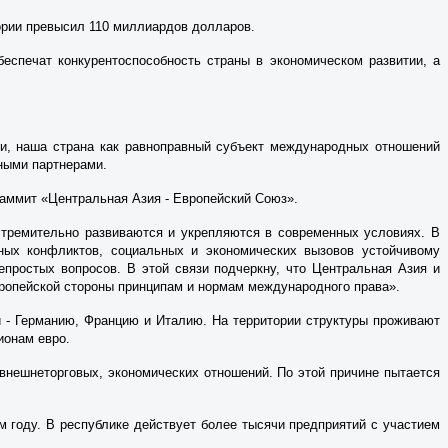
тории превысил 110 миллиардов долларов.
еспечат конкурентоспособность страны в экономическом развитии, а
ти, наша страна как равноправный субъект международных отношений
ными партнерами.
саммит «Центральная Азия - Европейский Союз».
стремительно развиваются и укрепляются в современных условиях. В
ьных конфликтов, социальных и экономических вызовов устойчивому
епростых вопросов. В этой связи подчеркну, что Центральная Азия и
вропейской стороны принципам и нормам международного права».
и - Германию, Францию и Италию. На территории структуры проживают
ионам евро.
внешнеторговых, экономических отношений. По этой причине пытается
м году. В республике действует более тысячи предприятий с участием