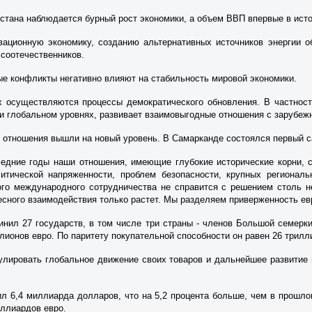
кистана наблюдается бурный рост экономики, а объем ВВП впервые в ис
ационную экономику, созданию альтернативных источников энергии об
 соотечественников.
ые конф­ликты негативно влияют на стабильность мировой экономики.
х осуществляются процессы демократического обновления. В частнос
и глобальном уровнях, развивает взаимовыгодные отношения с зарубеж
и отношения вышли на новый уровень. В Самарканде состоялся первый 
следние годы наши отношения, имеющие глубокие исторические корни, 
итической напряженности, проблем безопасности, крупных регионал
ого международного сотрудничества не справится с решением столь н
есного взаимодействия только растет. Мы разделяем приверженность е
динил 27 государств, в том числе три страны - членов Большой семерк
ионов евро. По паритету покупательной способности он равен 26 трилл
лировать глобальное движение своих товаров и дальнейшее развитие 
л 6,4 миллиарда долларов, что на 5,2 процента больше, чем в прошло
иллиардов евро.